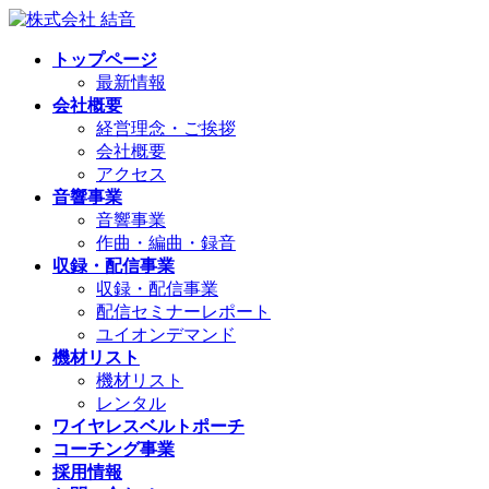
コ
ナ
ン
ビ
トップページ
テ
ゲ
最新情報
ン
ー
会社概要
ツ
シ
経営理念・ご挨拶
へ
ョ
会社概要
ス
ン
アクセス
キ
に
音響事業
ッ
移
音響事業
プ
動
作曲・編曲・録音
収録・配信事業
収録・配信事業
配信セミナーレポート
ユイオンデマンド
機材リスト
機材リスト
レンタル
ワイヤレスベルトポーチ
コーチング事業
採用情報