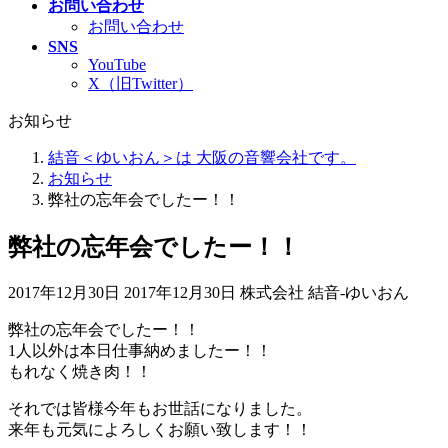
お問い合わせ
お問い合わせ
SNS
YouTube
X（旧Twitter）
お知らせ
結音＜ゆいおん＞は 大阪の音響会社です。
お知らせ
弊社の忘年会でしたー！！
弊社の忘年会でしたー！！
最
2017年12月30日
2017年12月30日
株式会社 結音-ゆいおん
終
弊社の忘年会でしたー！！
更
1人以外は本日仕事納めましたー！！
新
もれなく焼き肉！！
日
時
それでは皆様今年もお世話になりました。
:
来年も元気によろしくお願い致します！！