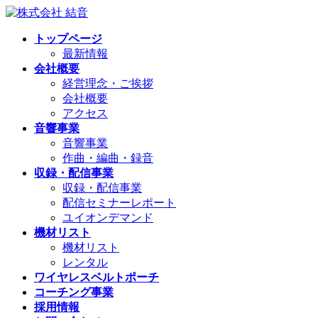
コ
ナ
ン
ビ
トップページ
テ
ゲ
最新情報
ン
ー
会社概要
ツ
シ
経営理念・ご挨拶
へ
ョ
会社概要
ス
ン
アクセス
キ
に
音響事業
ッ
移
音響事業
プ
動
作曲・編曲・録音
収録・配信事業
収録・配信事業
配信セミナーレポート
ユイオンデマンド
機材リスト
機材リスト
レンタル
ワイヤレスベルトポーチ
コーチング事業
採用情報