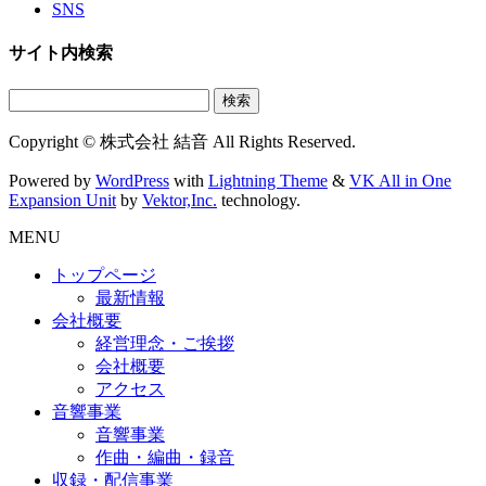
SNS
サイト内検索
検
索:
Copyright © 株式会社 結音 All Rights Reserved.
Powered by
WordPress
with
Lightning Theme
&
VK All in One
Expansion Unit
by
Vektor,Inc.
technology.
MENU
トップページ
最新情報
会社概要
経営理念・ご挨拶
会社概要
アクセス
音響事業
音響事業
作曲・編曲・録音
収録・配信事業