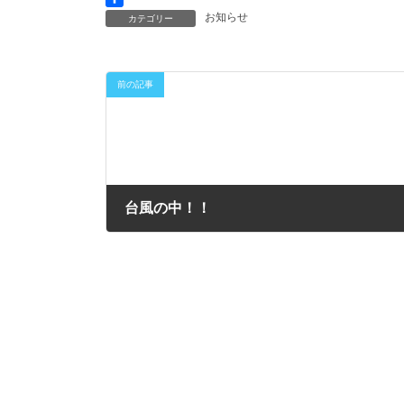
b
t
n
共
お知らせ
カテゴリー
o
t
e
有
o
e
k
r
前の記事
台風の中！！
2017年10月22日