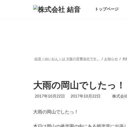
コ
ナ
ン
ビ
トップページ
テ
ゲ
ン
ー
ツ
シ
へ
ョ
ス
ン
キ
に
ッ
移
プ
動
結音＜ゆいおん＞は 大阪の音響会社です。
お知らせ
大
大雨の岡山でしたっ！
最
2017年10月22日
2017年10月22日
株式会社
終
更
新
大雨の岡山でしたっ！
日
時
本日は岡山の後楽園の中にある能楽堂に出張
: