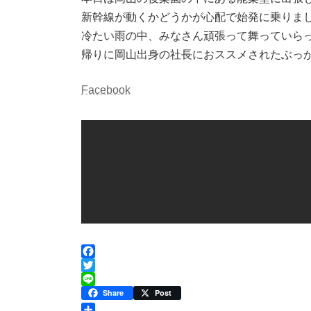
新幹線が動くかどうかが心配で始発に乗りましたが
冷たい雨の中、みなさん頑張って舞っていら
帰りに岡山出身の社長におススメされたぶっか
Facebook
F
a
T
c
w
L
Share
Post
e
i
i