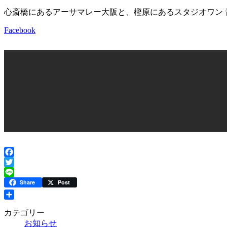
心斎橋にあるアーサマレー大阪と、樫原にあるスタジオワン 
Facebook
Facebook
Twitter
Line
Share
Post
共
カテゴリー
有
お知らせ