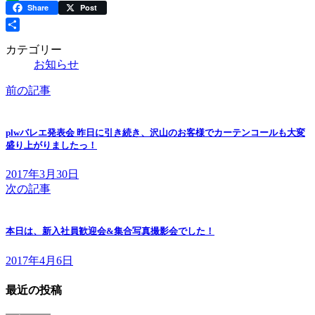
Line
Share
Post
共
カテゴリー
有
お知らせ
前の記事
plwバレエ発表会 昨日に引き続き、沢山のお客様でカーテンコールも大変
盛り上がりましたっ！
2017年3月30日
次の記事
本日は、新入社員歓迎会&集合写真撮影会でした！
2017年4月6日
最近の投稿