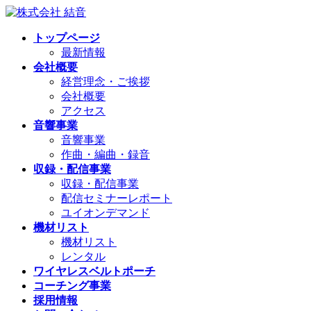
コ
ナ
ン
ビ
トップページ
テ
ゲ
最新情報
ン
ー
会社概要
ツ
シ
経営理念・ご挨拶
へ
ョ
会社概要
ス
ン
アクセス
キ
に
音響事業
ッ
移
音響事業
プ
動
作曲・編曲・録音
収録・配信事業
収録・配信事業
配信セミナーレポート
ユイオンデマンド
機材リスト
機材リスト
レンタル
ワイヤレスベルトポーチ
コーチング事業
採用情報