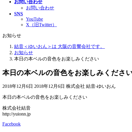
お問い合わせ
お問い合わせ
SNS
YouTube
X（旧Twitter）
お知らせ
結音＜ゆいおん＞は 大阪の音響会社です。
お知らせ
本日の本ベルの音色をお楽しみください
本日の本ベルの音色をお楽しみくださ
最
2018年12月6日
2018年12月6日
株式会社 結音-ゆいおん
終
本日の本ベルの音色をお楽しみください
更
新
株式会社結音
日
http://yuionn.jp
時
:
Facebook