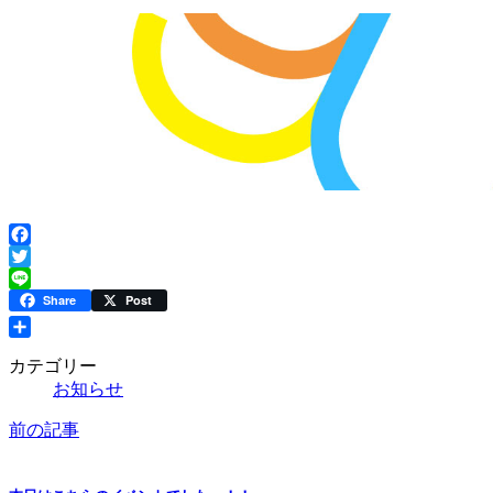
Facebook
Twitter
Line
Share
Post
共
カテゴリー
有
お知らせ
前の記事